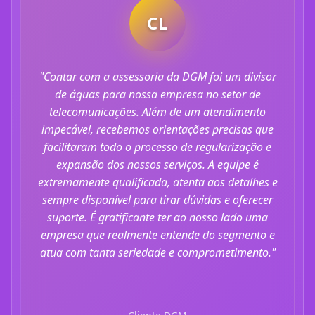
CL
CL
"Contar com a assessoria da DGM foi um divisor
de águas para nossa empresa no setor de
"Gostaria de expressar minha total satisfação com
os serviços prestados pela DGM. Desde o primeiro
telecomunicações. Além de um atendimento
contato, fui atendido com profissionalismo,
impecável, recebemos orientações precisas que
agilidade e profundo conhecimento técnico. A
facilitaram todo o processo de regularização e
equipe demonstrou total domínio das exigências
expansão dos nossos serviços. A equipe é
regulatórias e ofereceu soluções estratégicas que
realmente fizeram a diferença para o crescimento
extremamente qualificada, atenta aos detalhes e
e regularização da nossa operação em telecom.
sempre disponível para tirar dúvidas e oferecer
Sem dúvida, uma assessoria de excelência, que
suporte. É gratificante ter ao nosso lado uma
transmite confiança e agrega valor ao negócio.
empresa que realmente entende do segmento e
Recomendo fortemente!"
atua com tanta seriedade e comprometimento."
Cliente DGM