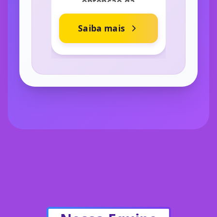
obtenção da
autorização junto à
Saiba mais
Agência Nacional de
Telecomunicações
(Anatel)